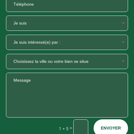
=
1 + 5
ENVOYER