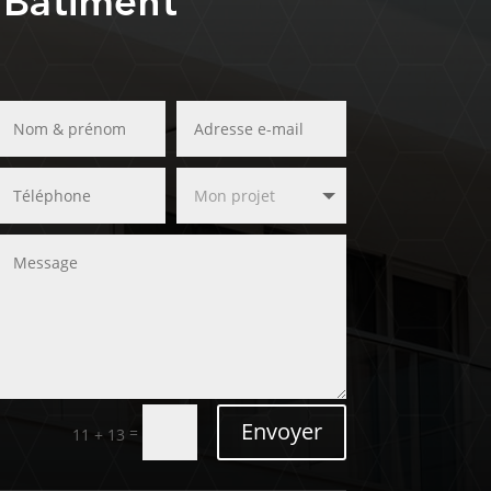
 Bâtiment
Envoyer
=
11 + 13