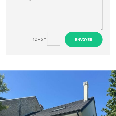
=
12 + 5
ENVOYER