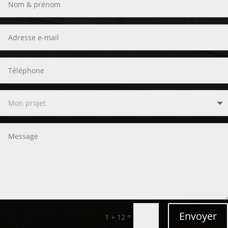
Envoyer
=
1 + 12