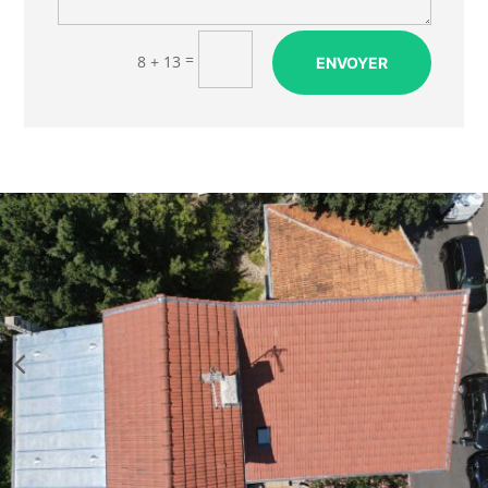
=
8 + 13
ENVOYER