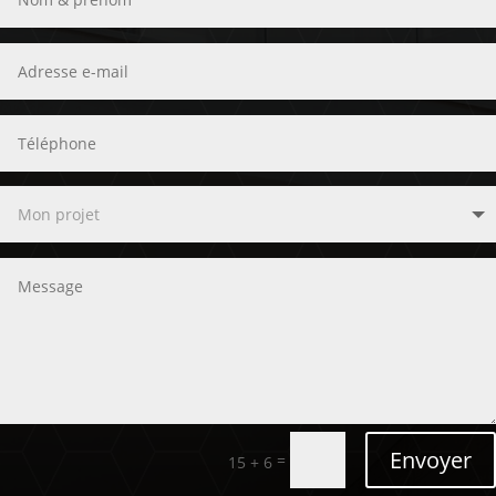
Envoyer
=
15 + 6